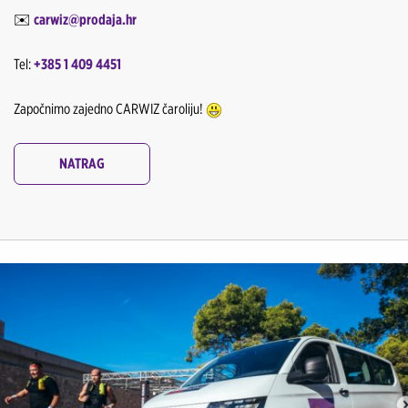
✉️
carwiz@prodaja.hr
Tel:
+385 1 409 4451
Započnimo zajedno CARWIZ čaroliju!
NATRAG