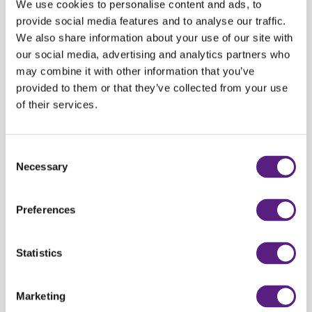
We use cookies to personalise content and ads, to
provide social media features and to analyse our traffic.
We also share information about your use of our site with
our social media, advertising and analytics partners who
Zabavi nikad kraja.
may combine it with other information that you’ve
provided to them or that they’ve collected from your use
Dok se puni možete gledati Netflix ili igrati igrice. Tesly Y doslovno i pjeva
of their services.
i pleše, a veliki ekran od 15 inča pregledan je i intuitivan. Jednostavno ćete
se pola sata kasnije uloviti da još uvijek tipkate i istražujete.
Consent
Necessary
Selection
Zaključno, vrijedi probati!
Svi već jako dobro znamo da su električni auti budućnost, a upravo je
Preferences
Teslin Roadster popularizirao električne automobile
. Roadster je
sportski automobil s potpuno električnim pogonom, predstavljen je 2008.
Statistics
godine. Ovaj automobil temeljen je na platformi Lotus Elise i bio je prvi
serijski proizvedeni električni automobil tvrtke Tesla. Svojim inovativnim
dizajnom, impresivnim dosegom i performansama, Tesla Roadster označio
Marketing
je važan korak u popularizaciji električnih vozila. Model Y naravno puno je