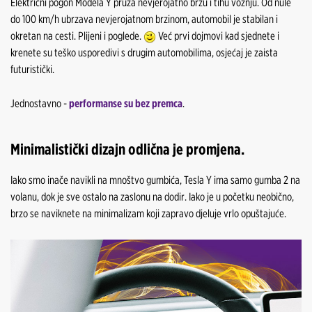
Električni pogon Modela Y pruža nevjerojatno brzu i tihu vožnju. Od nule
do 100 km/h ubrzava nevjerojatnom brzinom, automobil je stabilan i
okretan na cesti. Plijeni i poglede.
Već prvi dojmovi kad sjednete i
krenete su teško usporedivi s drugim automobilima, osjećaj je zaista
futuristički.
Jednostavno -
performanse su bez premca
.
Minimalistički dizajn odlična je promjena.
Iako smo inače navikli na mnoštvo gumbića, Tesla Y ima samo gumba 2 na
volanu, dok je sve ostalo na zaslonu na dodir. Iako je u početku neobično,
brzo se naviknete na minimalizam koji zapravo djeluje vrlo opuštajuće.