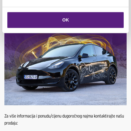
napredniji i
prava ulaznica u budućnost
. Zašto čekati, kad već možete biti
ispred drugih?
OK
Za više informacija i ponudu/cijenu dugoročnog najma kontaktirajte našu
prodaju: