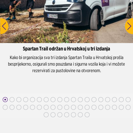
skoj u tri izdanja
Highlander – avant
tan Traila u Hrvatskoj prošla
U 2025. godini smo kao sponzori podržali Hi
igurna vozila koja i vi možete
Medvednici. I naši su se kolege okušali u av
e na otvorenom.
pustolovini osvajanja vele