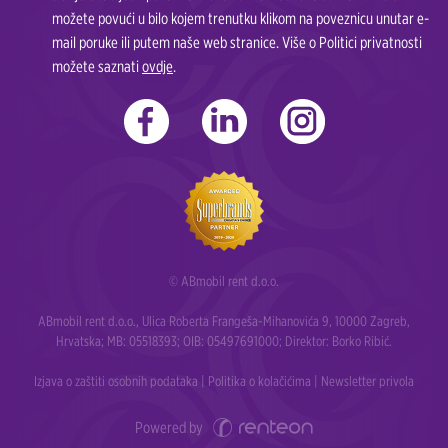
možete povući u bilo kojem trenutku klikom na poveznicu unutar e-
mail poruke ili putem naše web stranice. Više o Politici privatnosti
možete saznati
ovdje
.
© ABmobil rent d.o.o.
ABmobil rent d.o.o., Ulica Roberta Frangeša-Mihanovića 9, 10000 Zagreb,
Hrvatska; MB: 05518393; OIB: 05497691000; Direktor: Borko Ribić.
Izjava o zaštiti osobnih podataka
|
Politika o kolačićima
|
Newsletter privola
Powered by