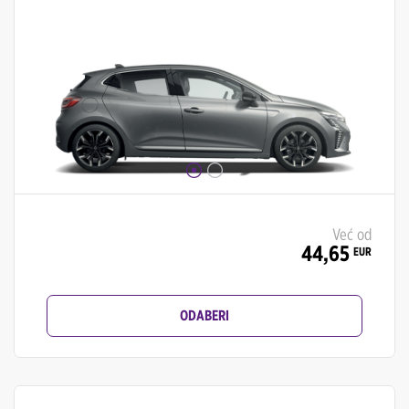
Već od
44,65
EUR
ODABERI