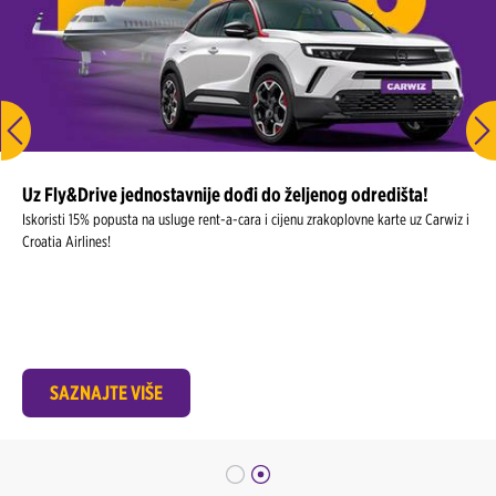
Uz Fly&Drive jednostavnije dođi do željenog odredišta!
Iskoristi 15% popusta na usluge rent-a-cara i cijenu zrakoplovne karte uz Carwiz i
Croatia Airlines!
SAZNAJTE VIŠE