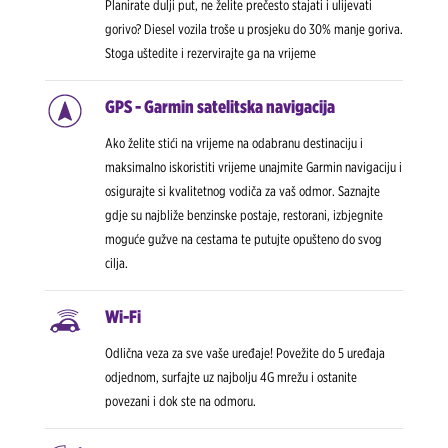
Planirate dulji put, ne želite prečesto stajati i ulijevati
gorivo? Diesel vozila troše u prosjeku do 30% manje goriva.
Stoga uštedite i rezervirajte ga na vrijeme
GPS - Garmin satelitska navigacija
Ako želite stići na vrijeme na odabranu destinaciju i
maksimalno iskoristiti vrijeme unajmite Garmin navigaciju i
osigurajte si kvalitetnog vodiča za vaš odmor. Saznajte
gdje su najbliže benzinske postaje, restorani, izbjegnite
moguće gužve na cestama te putujte opušteno do svog
cilja.
Wi-Fi
Odlična veza za sve vaše uređaje! Povežite do 5 uređaja
odjednom, surfajte uz najbolju 4G mrežu i ostanite
povezani i dok ste na odmoru.