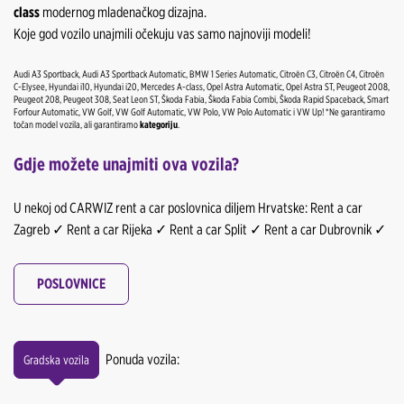
class
modernog mladenačkog dizajna.
Koje god vozilo unajmili očekuju vas samo najnoviji modeli!
Audi A3 Sportback, Audi A3 Sportback Automatic, BMW 1 Series Automatic, Citroën C3, Citroën C4, Citroën
C-Elysee, Hyundai i10, Hyundai i20, Mercedes A-class, Opel Astra Automatic, Opel Astra ST, Peugeot 2008,
Peugeot 208, Peugeot 308, Seat Leon ST, Škoda Fabia, Škoda Fabia Combi, Škoda Rapid Spaceback, Smart
Forfour Automatic, VW Golf, VW Golf Automatic, VW Polo, VW Polo Automatic i VW Up! *Ne garantiramo
točan model vozila, ali garantiramo
kategoriju
.
Gdje možete unajmiti ova vozila?
U nekoj od CARWIZ rent a car poslovnica diljem Hrvatske: Rent a car
Zagreb ✓ Rent a car Rijeka ✓ Rent a car Split ✓ Rent a car Dubrovnik ✓
POSLOVNICE
Ponuda vozila:
Gradska vozila