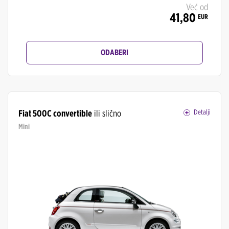
Već od
41,80
EUR
ODABERI
Fiat 500C convertible
ili slično
Detalji
Mini