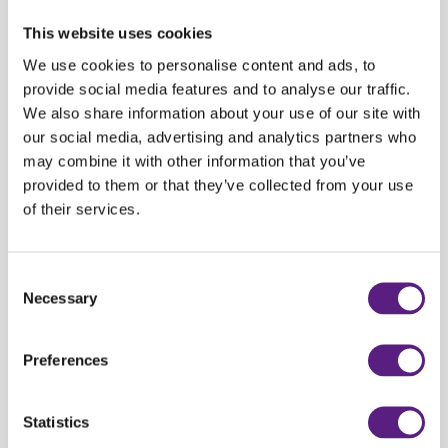
This website uses cookies
We use cookies to personalise content and ads, to
provide social media features and to analyse our traffic.
We also share information about your use of our site with
Već od
our social media, advertising and analytics partners who
58,90
EUR
may combine it with other information that you’ve
provided to them or that they’ve collected from your use
of their services.
ODABERI
Consent
Necessary
Selection
BMW 1 Series Aut.
ili slično
Detalji
Preferences
Kompakt
Statistics