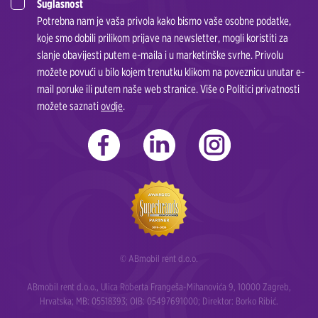
Suglasnost
Potrebna nam je vaša privola kako bismo vaše osobne podatke,
koje smo dobili prilikom prijave na newsletter, mogli koristiti za
slanje obavijesti putem e-maila i u marketinške svrhe. Privolu
možete povući u bilo kojem trenutku klikom na poveznicu unutar e-
mail poruke ili putem naše web stranice. Više o Politici privatnosti
možete saznati
ovdje
.
© ABmobil rent d.o.o.
ABmobil rent d.o.o., Ulica Roberta Frangeša-Mihanovića 9, 10000 Zagreb,
Hrvatska; MB: 05518393; OIB: 05497691000; Direktor: Borko Ribić.