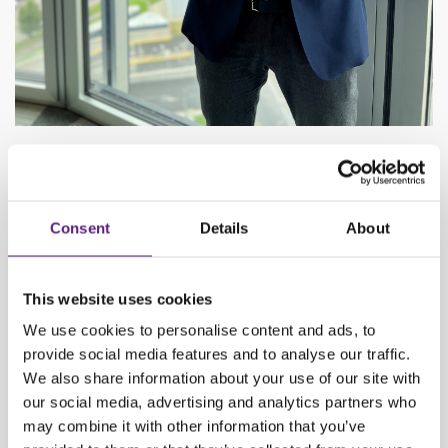
Borko Ribić, CEO ABmobil rent/CARWIZ Hrvatska
"Carwiz Rent a Car Hrvatska iznimno je ponosan na svoje sponzorstvo
Consent
Details
About
CRO Race utrke. Ova utrka promovira sportsku izvrsnost, mobilnost i
aktivan način života, kojim biciklisti istražuju prirodne ljepote Hrvatske na
ekološki prihvatljiv način, što savršeno odražava i naše vrijednosti
This website uses cookies
održivosti i brige za okoliš koju pokazujemo uvođenjem hibridnih i
We use cookies to personalise content and ads, to
električnih automobila u našu flotu. Pored toga, pripremamo nove
provide social media features and to analyse our traffic.
proizvode i inovacije vezane uz optimizaciju voznih parkova i dodatnu
We also share information about your use of our site with
digitalizaciju procesa kako bismo unaprijedili korisničko iskustvo i
our social media, advertising and analytics partners who
istovremeno čuvali okoliš."
may combine it with other information that you’ve