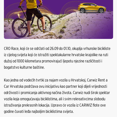
CRO Race, koji će se održati od 26.09 do 01.10, okuplja vrhunske bicikliste
iz cijelog svijeta koji će istražiti spektakularne hrvatske krajolike na ruti
dužoj od 1000 kilometara promovirajući ljepotu njezine različitosti i
bogatstvo kulturne baštine.
Kao jedna od vodećih tvrtki za najam vozila u Hrvatskoj, Carwiz Rent a
Car Hrvatska podržava ovu inicijativu kao partner koji dijeli vrijednosti
održivosti i promicanja aktivnog načina života. Carwiz nudi širok spektar
vozila koja omogućavaju biciklistima, ali i svim rekreativcima slobodu
istraživanja prekrasnih lokacija. Upravo će vozila iz CARWIZ flote ove
godine čuvati leđa najboljim biciklistima svijeta.