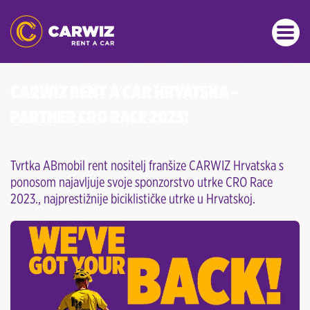
CARWIZ RENT A CAR HRVATSKA -
PARTNER CRO RACE 2023!
Tvrtka ABmobil rent nositelj franšize CARWIZ Hrvatska s
ponosom najavljuje svoje sponzorstvo utrke CRO Race
2023., najprestižnije biciklističke utrke u Hrvatskoj.