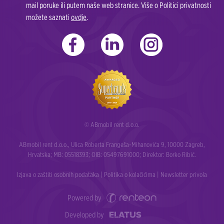
mail poruke ili putem naše web stranice. Više o Politici privatnosti
možete saznati
ovdje
.
© ABmobil rent d.o.o.
ABmobil rent d.o.o., Ulica Roberta Frangeša-Mihanovića 9, 10000 Zagreb,
Hrvatska; MB: 05518393; OIB: 05497691000; Direktor: Borko Ribić.
Izjava o zaštiti osobnih podataka
|
Politika o kolačićima
|
Newsletter privola
Powered by
Developed by