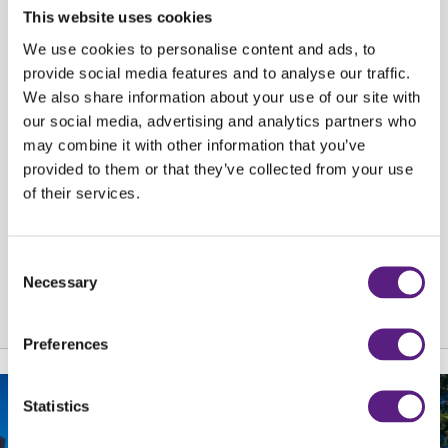
This website uses cookies
Riječka poslovnica posluje na adresi Riječki Lukobran 1, a radno vrijeme je:
We use cookies to personalise content and ads, to
PON – PET od 08:00 – 20:00; SUB od 08:00 – 18:00; i NED 08:00 – 12:00
provide social media features and to analyse our traffic.
sati.
We also share information about your use of our site with
our social media, advertising and analytics partners who
U svim Carwizovim
poslovnicama
diljem Hrvatske korisnici mogu izabrati
may combine it with other information that you’ve
iz bogate ponude osobnih i dostavnih vozila, svih tipova i marki.
provided to them or that they’ve collected from your use
of their services.
Objava za medije
Consent
NATRAG
Necessary
Selection
Preferences
Statistics