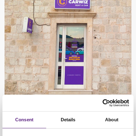
Nova poslovnica u Dubrovniku nalazi se preko puta Lučke kapetanije na
Consent
Details
About
adresi Obala Stjepana Radića 32, s radnim vremenom od PON – PET od
08:00 – 20:00; SUB od 08:00 – 19:00; i NED 08:00 – 12:00 sati.