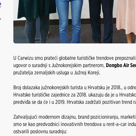
e
.
U Carwizu smo prateći globalne turističke trendove prepoznali 
ugovor o suradnji s Južnokorejskim partnerom,
Dongbo Air Se
pružatelja zemaljskih usluga u Južnoj Koreji.
Broj dolazaka južnokorejskih turista u Hrvatsku je 2018., u od
Hrvatske turističke zajednice za 2018. ukazuju da je u Hrvatsk
predviđa se da će i u 2019. Hrvatska zadržati pozitivan trend r
Zahvaljujući modernom dizajnu, brand pozicioniranju, marketinš
smo se kao predvodnici inovativnih trendova u rent-a-car indust
ostvarili poslovnu suradnju: