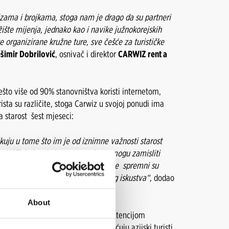
lizama i brojkama, stoga nam je drago da su partneri
ržište mijenja, jednako kao i navike južnokorejskih
ste organizirane kružne ture, sve češće za turističke
šimir Dobrilović
, osnivač i direktor
CARWIZ rent a
nešto više od 90% stanovništva koristi internetom,
ista su različite, stoga Carwiz u svojoj ponudi ima
 starost šest mjeseci:
ikuju u tome što im je od iznimne važnosti starost
o WiFi-ja bez kojeg gotovo da ne mogu zamisliti
jenovno manje osjetljivi i samim time spremni su
e potrebno za stvaranje nezaboravnog iskustva“,
dodao
About
bu, Zadru, Splitu i Dubrovniku
s intencijom
. U gotovo jednakoj mjeri nas posjećuju azijski turisti