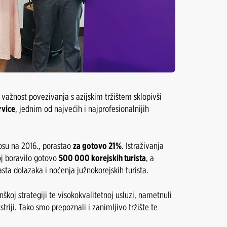
važnost povezivanja s azijskim tržištem sklopivši
rvice
, jednim od najvećih i najprofesionalnijih
nosu na 2016., porastao
za gotovo 21%
. Istraživanja
oj boravilo gotovo
500 000 korejskih turista
, a
asta dolazaka i noćenja južnokorejskih turista.
koj strategiji te visokokvalitetnoj usluzi, nametnuli
riji. Tako smo prepoznali i zanimljivo tržište te