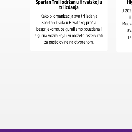
u,
Spartan Trail održan u Hrvatskoj u
Highlande
tri izdanja
U 2025. godini
Kako bi organizacija sva tri izdanja
Highlander
na
Spartan Traila u Hrvatskoj prošla
Medvednici. I 
besprijekorno, osigurali smo pouzdana i
avanturi ž
sigurna vozila koja i vi možete rezervirati
pustolovin
za pustolovine na otvorenom.