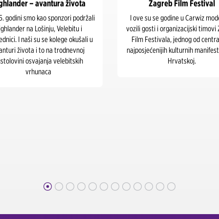
r – avantura života
Zagreb Film Festival
 smo kao sponzori podržali
I ove su se godine u Carwiz modelima
 na Lošinju, Velebitu i
vozili gosti i organizacijski timovi Zagreb
naši su se kolege okušali u
Film Festivala, jednog od centralnih i
ivota i to na trodnevnoj
najposjećenijih kulturnih manifestacija u
i osvajanja velebitskih
Hrvatskoj.
vrhunaca