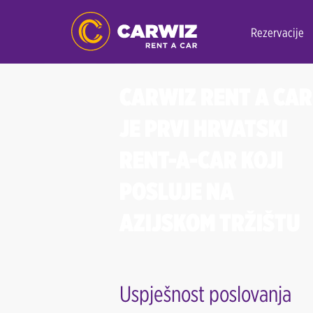
Rezervacije
CARWIZ RENT A CAR
JE PRVI HRVATSKI
RENT-A-CAR KOJI
POSLUJE NA
AZIJSKOM TRŽIŠTU
Uspješnost poslovanja