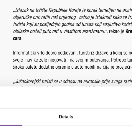
„
Izlazak na tržište Republike Koreje je korak temeljen na ana
objeručke prihvatili naš prijedlog. Važno je istaknuti kako se t
turista koji su posljednjih godina od turista koji isključivo kori
obilaske počeli putovati u vlastitom aranžmanu.“,
rekao je
Kre
cara
.
Informatički vrlo dobro potkovani, turisti iz države u kojoj se 
svoje navike žele njegovati i na svojim putovanja. Potrebe tur
široku paletu dodatne opreme u automobilima čija je prosječna
„
Južnokorejski turisti se u odnosu na europske prije svega razl
vozila, kao i sva dodatna oprema – od GoPro kamere pa sve d
život i putovanje. U odnosu na europske turiste, korejski su c
izdvojiti veći budžet kako bi na putovanju imali sve što im j
je Dobrilović.
Details
Turisti iz azijskih zemalja najveći broj dolazaka bilježe u
Zagre
posjećivanja destinacija poput
Plitvičkih jezera i slapova Krke