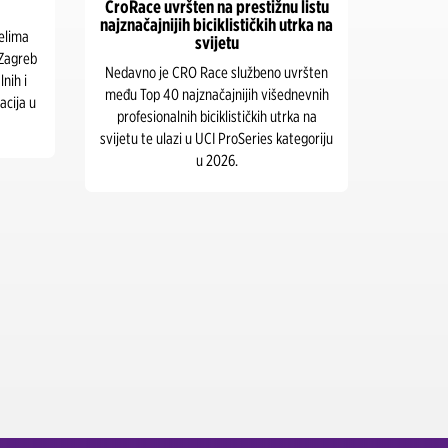
CroRace uvršten na prestižnu listu
Ultra Music fes
najznačajnijih biciklističkih utrka na
car
svijetu
Ultra Europe se v
Nedavno je CRO Race službeno uvršten
na splitskom Par
među Top 40 najznačajnijih višednevnih
srpnja 2025., a n
profesionalnih biciklističkih utrka na
imali priliku
svijetu te ulazi u UCI ProSeries kategoriju
krstarenja Brač
u 2026.
par