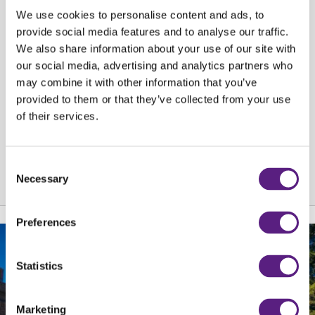
We use cookies to personalise content and ads, to
Konferencija Prodajni mindset ove godine će održati u Riverside Golfu
provide social media features and to analyse our traffic.
Zagreb s početkom u 12 sati.
We also share information about your use of our site with
our social media, advertising and analytics partners who
Više o konferenciji možete pogledati na
web stranici.
may combine it with other information that you’ve
provided to them or that they’ve collected from your use
Vidimo se!
of their services.
NATRAG
Consent
Necessary
Selection
Preferences
Statistics
Marketing