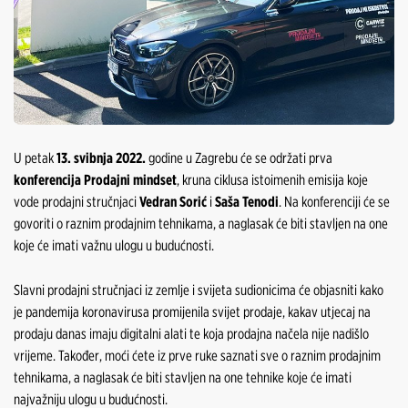
U petak
13. svibnja 2022.
godine u Zagrebu će se održati prva
konferencija Prodajni mindset
, kruna ciklusa istoimenih emisija koje
vode prodajni stručnjaci
Vedran Sorić
i
Saša Tenodi
. Na konferenciji će se
govoriti o raznim prodajnim tehnikama, a naglasak će biti stavljen na one
koje će imati važnu ulogu u budućnosti.
Slavni prodajni stručnjaci iz zemlje i svijeta sudionicima će objasniti kako
je pandemija koronavirusa promijenila svijet prodaje, kakav utjecaj na
prodaju danas imaju digitalni alati te koja prodajna načela nije nadišlo
vrijeme. Također, moći ćete iz prve ruke saznati sve o raznim prodajnim
tehnikama, a naglasak će biti stavljen na one tehnike koje će imati
najvažniju ulogu u budućnosti.