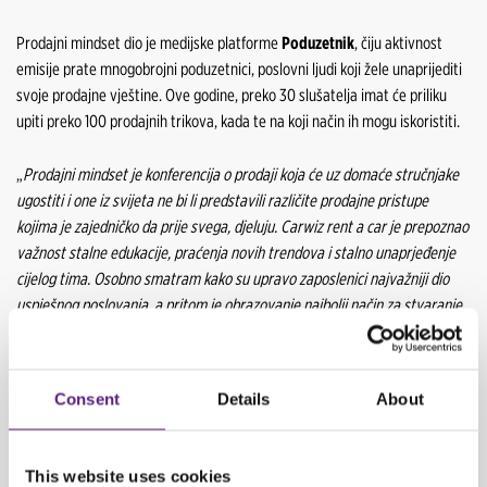
Prodajni mindset dio je medijske platforme
Poduzetnik
, čiju aktivnost
emisije prate mnogobrojni poduzetnici, poslovni ljudi koji žele unaprijediti
svoje prodajne vještine. Ove godine, preko 30 slušatelja imat će priliku
upiti preko 100 prodajnih trikova, kada te na koji način ih mogu iskoristiti.
„
Prodajni mindset je konferencija o prodaji koja će uz domaće stručnjake
ugostiti i one iz svijeta ne bi li predstavili različite prodajne pristupe
kojima je zajedničko da prije svega, djeluju. Carwiz rent a car je prepoznao
važnost stalne edukacije, praćenja novih trendova i stalno unaprjeđenje
cijelog tima. Osobno smatram kako su upravo zaposlenici najvažniji dio
uspješnog poslovanja, a pritom je obrazovanje najbolji način za stvaranje
kulture koja potiče izvrsnost i održavanje visoke pozicije na tržištu!
„
objasnio je
COO Carwiza Hrvatske, Borko Ribić
.
Consent
Details
About
CARWIZ Hrvatska će kao
zlatni partner
ispratiti cijelu konferenciju te sve
predavače dočekati u Sponzoriranom Prodajni mindset i Carwiz
brendiranom vozilu!
This website uses cookies