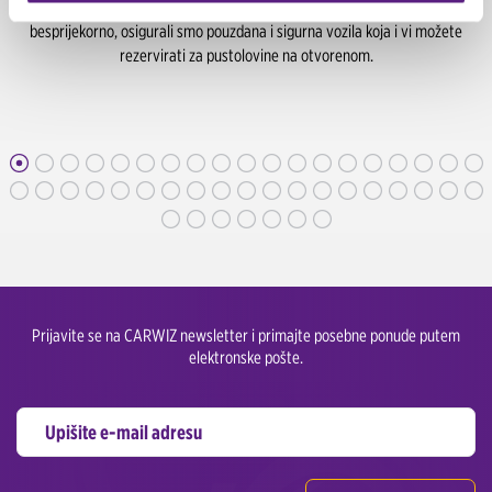
Kako bi organizacija sva tri izdanja Spartan Traila u Hrvatskoj prošla
besprijekorno, osigurali smo pouzdana i sigurna vozila koja i vi možete
rezervirati za pustolovine na otvorenom.
Prijavite se na CARWIZ newsletter i primajte posebne ponude putem
elektronske pošte.