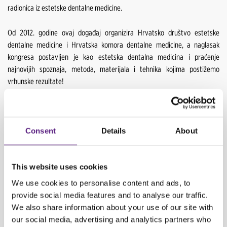
radionica iz estetske dentalne medicine.
Od 2012. godine ovaj događaj organizira Hrvatsko društvo estetske
dentalne medicine i Hrvatska komora dentalne medicine, a naglasak
kongresa postavljen je kao estetska dentalna medicina i praćenje
najnovijih spoznaja, metoda, materijala i tehnika kojima postižemo
vrhunske rezultate!
CARWIZ rent a car odnedavno je otvorio novu poslovnicu u Zračnoj luci u
Zadru pa se ova suradnja nametnula kao logična putanja te predstavljanje
i jačanje vizije brenda.
Consent
Details
About
Pročitajte više o predavačima i kongresu klikom na link:
https://ad-
This website uses cookies
moment.com/
We use cookies to personalise content and ads, to
Save the date – 6. - 7. svibnja 2022. Vidimo se u Zadru!
provide social media features and to analyse our traffic.
We also share information about your use of our site with
our social media, advertising and analytics partners who
NATRAG