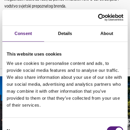
vodstvo svjetski prepoznatog brenda.
ICRS u Las Vegasu, održati će se u Paris Las Vegas Hotel & Casino od
24. do 26. travnja, a Carwiz International potražite na štandu #315!
Consent
Details
About
NATRAG
This website uses cookies
We use cookies to personalise content and ads, to
provide social media features and to analyse our traffic.
We also share information about your use of our site with
our social media, advertising and analytics partners who
may combine it with other information that you’ve
provided to them or that they’ve collected from your use
of their services.
Consent