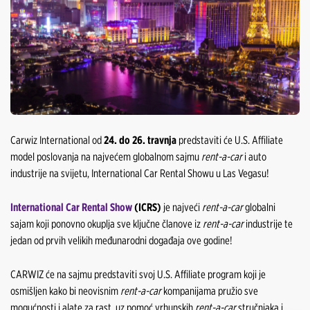
Carwiz International od
24. do 26. travnja
predstaviti će U.S. Affiliate
model poslovanja na najvećem globalnom sajmu
rent-a-car
i auto
industrije na svijetu, International Car Rental Showu u Las Vegasu!
International Car Rental Show
(ICRS)
je najveći
rent-a-car
globalni
sajam koji ponovno okuplja sve ključne članove iz
rent-a-car
industrije te
jedan od prvih velikih međunarodni događaja ove godine!
CARWIZ će na sajmu predstaviti svoj U.S. Affiliate program koji je
osmišljen kako bi neovisnim
rent-a-car
kompanijama pružio sve
mogućnosti i alate za rast, uz pomoć vrhunskih
rent-a-car
stručnjaka i