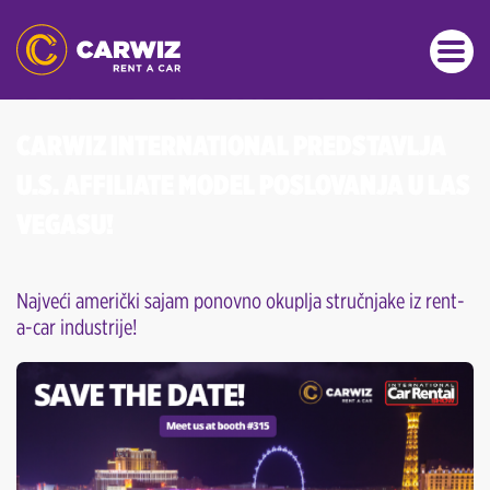
CARWIZ INTERNATIONAL PREDSTAVLJA
U.S. AFFILIATE MODEL POSLOVANJA U LAS
VEGASU!
Najveći američki sajam ponovno okuplja stručnjake iz rent-
a-car industrije!