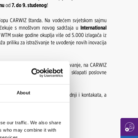
nu
od
7. do 9. studenog
!
klopu CARWIZ štanda. Na vodećem svjetskom sajmu
 očekuje s mnoštvom novog sadržaja u
International
 WTM svake godine okuplja više od 5.000 izlagača iz
ža priliku za istraživanje te uvođenje novih inovacija
rvatska implementirao u svoje poslovanje, na CARWIZ
vanja, novom poslovnom rješenju te sklapati poslovne
njaka iz rent-a-car industrije.
About
kustva, uspostavljanje novih suradnji i kontakata, a
.!
se our traffic. We also share
ers who may combine it with
 services.