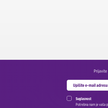
Prijavit
Suglasnost
Potrebna nam je vaša pr