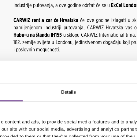
industrije putovanja, a ove godine održat će se u
ExCel Londo
CARWIZ rent a car će Hrvatska
će ove godine izlagati u s
namijenjenom industriji putovanja, CARWIZ Hrvatska vas
Hubu-u na štandu IH155
u sklopu CARWIZ International tima.
182. zemlje svijeta u Londonu, jedinstvenom događaju koji pru
i poslovnih mogućnosti.
Osim noviteta i novih kreativnih rješenja koje je CARWIZ H
štandu posjetitelji će moći otkriti sve o uspješnosti poslo
dogovore, poznanstva i prikupljati vrijedne informacije od struč
Details
Nastup na sajmu u Londonu vidimo kao priliku za razmjenu is
predstavlja i početak pripreme za novu sezonu putovanja 2023
NATRAG
e content and ads, to provide social media features and to analy
 our site with our social media, advertising and analytics partn
 provided to them or that they’ve collected from your use of their