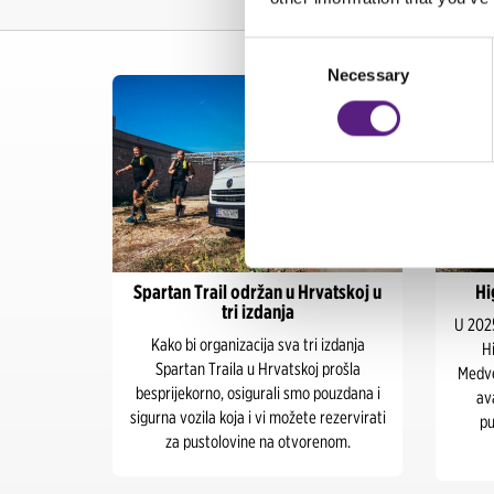
Consent
Necessary
Selection
, Maltu,
Spartan Trail održan u Hrvatskoj u
Hi
tri izdanja
U 2025
iznih
Kako bi organizacija sva tri izdanja
Hi
ovanje na
Spartan Traila u Hrvatskoj prošla
Medved
jsku
besprijekorno, osigurali smo pouzdana i
av
sigurna vozila koja i vi možete rezervirati
pu
za pustolovine na otvorenom.