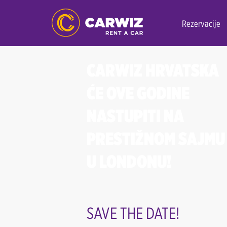
Rezervacije
CARWIZ HRVATSKA
ĆE OVE GODINE
NASTUPITI NA
PRESTIŽNOM SAJMU
U LONDONU!
SAVE THE DATE!