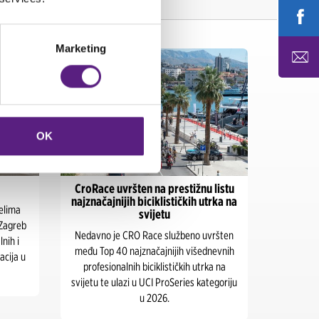
Marketing
OK
CroRace uvršten na prestižnu listu
Ultra Mu
najznačajnijih biciklističkih utrka na
elima
svijetu
Ultra Eur
i Zagreb
Nedavno je CRO Race službeno uvršten
na split
nih i
među Top 40 najznačajnijih višednevnih
srpnja 20
acija u
profesionalnih biciklističkih utrka na
imali
svijetu te ulazi u UCI ProSeries kategoriju
krstare
u 2026.