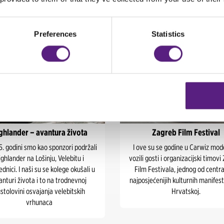
Preferences
Statistics
ghlander – avantura života
Zagreb Film Festival
. godini smo kao sponzori podržali
I ove su se godine u Carwiz mod
ghlander na Lošinju, Velebitu i
vozili gosti i organizacijski timov
nici. I naši su se kolege okušali u
Film Festivala, jednog od central
anturi života i to na trodnevnoj
najposjećenijih kulturnih manifest
stolovini osvajanja velebitskih
Hrvatskoj.
vrhunaca