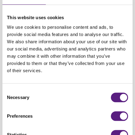
domaćeg sporta i vezanih manifestacija, dan je još jedan vid doprinosa
sportu i promociji Hrvatske kao destinacije u svijetu.
This website uses cookies
Krešimir Dobrilović, direktor Carwiza naglašava kako je iznimna čast biti
We use cookies to personalise content and ads, to
dio tima pokrovitelja i partnera koji će Zagreb još jednom učiniti
provide social media features and to analyse our traffic.
nezaobilaznim i zasigurno najatraktivnijim mjestom održavanja utrka
We also share information about your use of our site with
Svjetskog kupa. “Ponosni smo na činjenicu da Carwiz može dati svoj
our social media, advertising and analytics partners who
doprinos utrci koja je godinama predmet hvale svih posjetitelja, a
may combine it with other information that you’ve
posebno najboljih svjetskih slalomašica i slalomaša. Naša uloga i suradnja
provided to them or that they’ve collected from your use
s Kraljicom će zasigurno postati dugoročna jer nam je kao trenutno
of their services.
najbrže rastućoj rent a car kući u Hrvatskoj u interesu partnerski se vezati
uz jednako progresivne i atraktivne partnere te vezana događanja.
Gledajući razinu promocije koju ove utrke realiziraju na globalnoj razini,
Consent
moćemo reći da smo počašćeni što svojim malim doprinosom dajemo obol
Necessary
Selection
promociji događanja, grada Zagreba i Hrvatske u svijetu”.
Preferences
NATRAG
Statistics