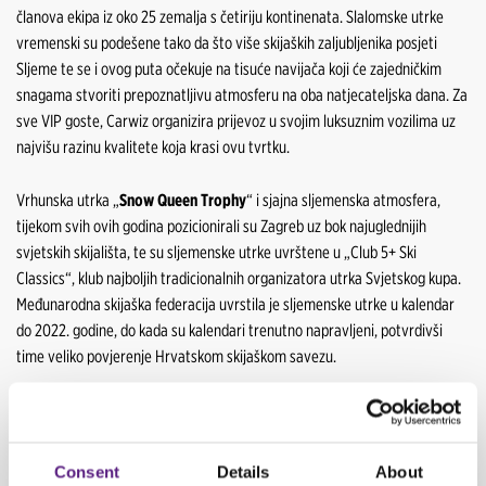
članova ekipa iz oko 25 zemalja s četiriju kontinenata. Slalomske utrke
vremenski su podešene tako da što više skijaških zaljubljenika posjeti
Sljeme te se i ovog puta očekuje na tisuće navijača koji će zajedničkim
snagama stvoriti prepoznatljivu atmosferu na oba natjecateljska dana. Za
sve VIP goste, Carwiz organizira prijevoz u svojim luksuznim vozilima uz
najvišu razinu kvalitete koja krasi ovu tvrtku.
Vrhunska utrka „
Snow Queen Trophy
“ i sjajna sljemenska atmosfera,
tijekom svih ovih godina pozicionirali su Zagreb uz bok najuglednijih
svjetskih skijališta, te su sljemenske utrke uvrštene u „Club 5+ Ski
Classics“, klub najboljih tradicionalnih organizatora utrka Svjetskog kupa.
Međunarodna skijaška federacija uvrstila je sljemenske utrke u kalendar
do 2022. godine, do kada su kalendari trenutno napravljeni, potvrdivši
time veliko povjerenje Hrvatskom skijaškom savezu.
Ovom suradnjom Carwiz je u svoj portfolio dodao još jedan vid prestižne
suradnje koji ova rent a car kuća ostvaruje sa sportskim subjektima u
Hrvatskoj. Tragom poslovne politike kojom se realizira pomaganje i razvoj
Consent
Details
About