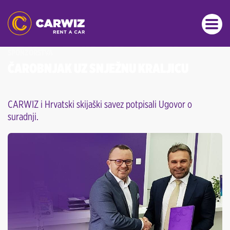
SPONZORSTVA
ČAROBNJAK UZ SNJEŽNU KRALJICU
CARWIZ i Hrvatski skijaški savez potpisali Ugovor o
suradnji.