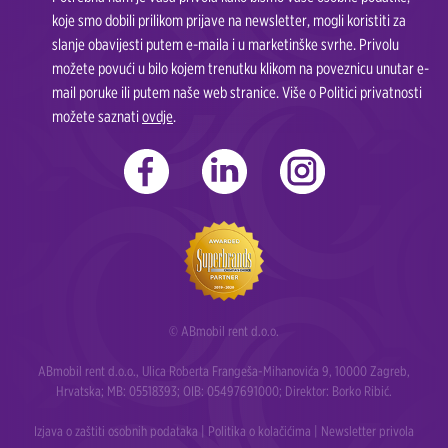
koje smo dobili prilikom prijave na newsletter, mogli koristiti za
slanje obavijesti putem e-maila i u marketinške svrhe. Privolu
možete povući u bilo kojem trenutku klikom na poveznicu unutar e-
mail poruke ili putem naše web stranice. Više o Politici privatnosti
možete saznati
ovdje
.
© ABmobil rent d.o.o.
ABmobil rent d.o.o., Ulica Roberta Frangeša-Mihanovića 9, 10000 Zagreb,
Hrvatska; MB: 05518393; OIB: 05497691000; Direktor: Borko Ribić.
Izjava o zaštiti osobnih podataka
|
Politika o kolačićima
|
Newsletter privola