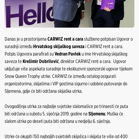
Danas je u prostorijama
CARWIZ rent a cara
službeno potpisan Ugovor o
suradnji između
Hrvatskog skijaškog saveza
i CARWIZ rent a cara.
Potpis Ugovora parafirali su
Vedran Pavlek
u ime Hrvatskog skijaškog
saveza te
Krešimir Dobrilović
, direktor CARWIZ rent a cara. Ugovor
uključuje više aspekata suradnje te ekskluzivni sponzorski ugovor tijekom
Snow Queen Trophy utrke. CARWIZ će između ostalog osigurati
organizatorima, skijašima i VIP gostima sigurno i udobno putovanje do
Sljemena, gdje će biti održana skijaška utrka.
Ovogodišnja utrka za najbolje svjetske slalomašice po trinaesti će puta
biti održana u subotu 5. siječnja 2019. godine na
Sljemenu
. Muška će
slalom utrka po deseti puta biti održana u nedjelju 6. siječnja.
Utrke će okupiti 150 najboljih svjetskih skijašica i skijaša te više od 400