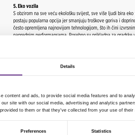
5. Eko vozila
S obzirom na sve veću ekološku svijest, sve više ljudi bira eko
postaju popularna opcija jer smanjuju troškove goriva i doprin
često opremljena najnovijom tehnologijom, što ih čini izvrsnim 
naprednim performansama. Posebno su prikladna za gradske vožn
Bez obzira na to koji automobil odaberete, važno je uzeti u obz
CARWIZU imamo širok raspon vozila iz različitih klasa, uz fl
pronađete idealan automobil za dugoročni najam u Hrvatskoj
Details
preko granice.
Uživajte u bezbrižnoj vožnji uz praktičnost i sigurnost koju do
što korisnici često ne znaju - naša se vozila redovito servisira
e content and ads, to provide social media features and to analy
povoljno i po vašoj mjeri!
 our site with our social media, advertising and analytics partn
 provided to them or that they’ve collected from your use of their
Kontakirajte naš odjel prodaje još danas za uvjete, cijene i sv
Preferences
Statistics
+385 1 4094 451