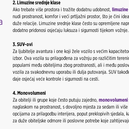
2. Limuzine srednje klase
Ako trebate više prostora i tražite dodatnu udobnost,
limuzine
nudi prostranost, komfor i veći prtljažni prostor, što je čini i
a
duže relacije. Limuzine srednje klase često su opremljene nap
dodatno pridonosi osjećaju luksuza i sigurnosti tijekom vožnje.
3. SUV-ovi
Za ljubitelje avantura i one koji žele vozilo s većim kapacit
izbor. Ova vozila su prilagođena za vožnju po različitim teren
popularni među obiteljima zbog prostranosti, ali i među poslo
vozila za svakodnevnu uporabu ili dulja putovanja. SUV takođ
daje osjećaj veće kontrole i sigurnosti na cesti.
4. Monovolumeni
Za obitelji ili grupe koje često putuju zajedno,
monovolumeni s
naglaskom na prostranost, s dovoljno mjesta za sedam ili viš
opcijama za prilagodbu interijera, poput preklopivih sjedala, k
za duže obiteljske odmore ili poslovne potrebe koje zahtijevaju