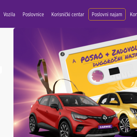
Vozila
Poslovnice
Korisnički centar
Poslovni najam
Kon
J