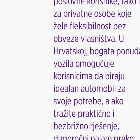
poslovne korisnike, tako i
za privatne osobe koje
žele fleksibilnost bez
obveze vlasništva. U
Hrvatskoj, bogata ponud
vozila omogućuje
korisnicima da biraju
idealan automobil za
svoje potrebe, a ako
tražite praktično i
bezbrižno rješenje,
dugoročni najam preko