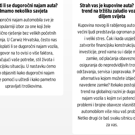
dugoročni najam vozila može
10 najčešćih zabluda o
jšati brendiranje vaše tvrtke
dugoročnom najmu vozi
našnjem poslovnom svijetu, gdje
Dugoročni najam vozila postaje
rencija neprestano raste i dojam
popularnija opcija za privatne i p
a ključnu ulogu, dugoročni najam
korisnike, no unatoč rastućem inte
a može biti izuzetno učinkovit alat
dalje postoje brojne zablude koje
boljšanje brendiranja vaše tvrtke.
odvraćaju ljude od ove praktične 
 se često misli da je najam vozila
U Carwizu vjerujemo da je inform
tveno opcija za privatne korisnike,
ključna za donošenje ispravnih odl
še tvrtki prepoznaje prednosti koje
smo odlučili razjasniti 10 najče
očni najam može donijeti njihovom
zabluda o dugoročnom najmu vozi
oslovnom imidžu i operativnoj
biste mogli bolje razumjeti sve pr
ovitosti. Evo kako dugoročni najam
koje ova opcija pruža.
 može unaprijediti brendiranje vaše
e i pomoći vam da se istaknete na
tržištu.