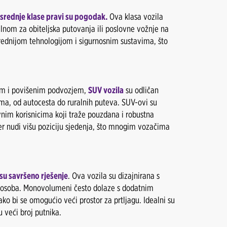
 srednje klase pravi su pogodak.
Ova klasa vozila
dealnom za obiteljska putovanja ili poslovne vožnje na
rednijom tehnologijom i sigurnosnim sustavima, što
etom i povišenim podvozjem,
SUV vozila
su odličan
ima, od autocesta do ruralnih puteva. SUV-ovi su
vnim korisnicima koji traže pouzdana i robustna
er nudi višu poziciju sjedenja, što mnogim vozačima
u savršeno rješenje
. Ova vozila su dizajnirana s
e osoba. Monovolumeni često dolaze s dodatnim
ako bi se omogućio veći prostor za prtljagu. Idealni su
 veći broj putnika.