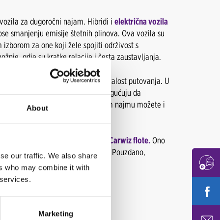
 vozila za dugoročni najam. Hibridi i
električna vozila
ose smanjenju emisije štetnih plinova. Ova vozila su
izborom za one koji žele spojiti održivost s
je, gdje su kratke relacije i česta zaustavljanja.
ir svoje potrebe, stil vožnje i učestalost putovanja. U
eksibilne opcije najma koje vam omogućuju da
 - bez brige s vozilom u dugoročnom najmu možete i
About
nosi kvalitetno i pouzdano vozilo
iz Carwiz flote.
Ono
ju isključivo u ovlaštenim servisima. Pouzdano,
se our traffic. We also share
ers who may combine it with
 services.
e što vas zanima!
Marketing