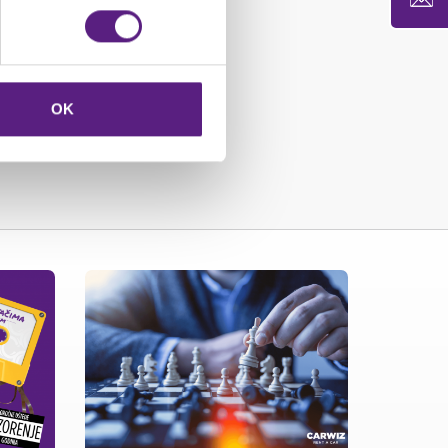
ajamauta
OK