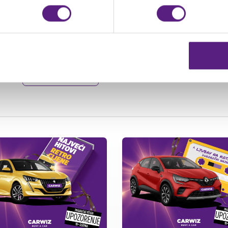
prodaja@carwiz.hr
#carwizdugoročninajamvozila #dugoročninajam #mjesečnin
NATRAG