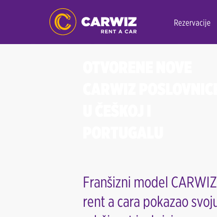
Rezervacije
OTVORENE NOVE
CARWIZ POSLOVNIC
U ČEŠKOJ I
PORTUGALU
Franšizni model CARWIZ
rent a cara pokazao svoj