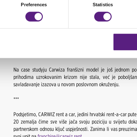
Preferences
Statistics
Do jučer prednost giganta u rent a car industriji, s dolaskom 
primjer korporativnim ugovorima definirani nabava i financi
„Svaki franšizni partner implementirajući Carwiz standard
samostalnost poslovanja koja u vremenima krize ne postaje 
partner koristi prednosti brenda u cijelosti. Tako svaki par
kvalitete i prilagođavanja poslovanja tržištu u kojem posluje“.
Na case studyju Carwiza franšizni model je još jednom po
prihodima uzrokovanim krizom nije stala, već je poboljšan
savladavanje izazova u novom poslovnom okruženju.
***
Podsjetimo, CARWIZ rent a car, jedini hrvatski rent-a-car pute
20 zemalja čime sve više jača svoju poziciju u svijetu dok
partnerskom odnosu ključ uspješnosti. Zanima li vas preuzim
svoj upit na
franchise@carwiz.rent