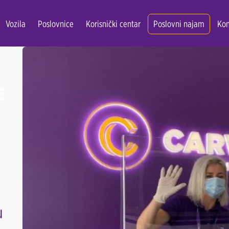
Vozila
Poslovnice
Korisnički centar
Poslovni najam
Kon
E
u