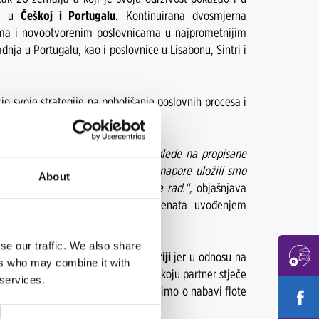
 u
Češkoj i Portugalu
. Kontinuirana dvosmjerna
jama i novootvorenim poslovnicama u najprometnijim
dnja u Portugalu, kao i poslovnice u Lisabonu, Sintri i
o svoje strategije na poboljšanje poslovnih procesa i
nim partnerima, upravljali krizom glede na propisane
e načine poslovanja. Sva znanja i napore uložili smo
About
franšizni partneri bili spremni za rad.“,
objašnjava
jenjene poboljšanju iskustva klijenata uvođenjem
se our traffic. We also share
 kao
predvodnik inovacija u industriji
jer u odnosu na
ers who may combine it with
l temelji na apsolutnoj inovaciji koju partner stječe
 services.
artner potpuno neovisan kada govorimo o nabavi flote