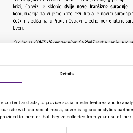
krizi, Carwiz je sklopio
dvije nove franšizne suradnje
–
komunikacija za vrijeme krize rezultirala je novim suradn
češkim središtima, u Pragu i Ostravi. Ujedno, pokrenuta je sura
Evori.
Suočen sa COVID-19 pandemijom
CARWIZ rent a car je usmjeri
uspješno upravljanje krizom.
„
U prvoj fazi krize provodili smo online edukacije s franšiz
mjere zemlje u kojoj franšize posluju, te implementirali nov
Details
kako bi sve pripreme za moguću sezonu bile odrađene i naši 
direktor prodaje Borko Ribić nove poslovne poteze nami
bezkontaktnog preuzimanja vozila
i
online
check
in opcijom.
e content and ads, to provide social media features and to analy
Carwiz se novim poslovnim potezima još jednom nametnuo
 our site with our social media, advertising and analytics partn
druge franšizne modele, prednost Carwiza je u tome da se mode
 provided to them or that they’ve collected from your use of their
sklapanjem franšiznog ugovora, dok je s druge strane svaki p
vozila i modelu poslovanja.