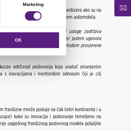
Marketing
krize pokazala se kao opasnost za franšizera ako su na
ranje flote s dobavljačem/proizvođačem automobila.
e u načinu poslovanja i kvaliteti usluge zadržava
uteg tvrtke i odlučujući faktor, već putem ugovora
OK
tner ostvaruje potpunu uspješnost metodom provjerene
,
dodaje Ribić.
kazao održivost poslovanja koja unatoč smanjenim
a s inovacijama i mentorskim odnosom čiji je cilj
m franšizne mreže posluje na čak četiri kontinenta i u
azujući kako su inovacija i poslovanje temeljeno na
anje uspješnog franšiznog poslovnog modela pošaljite