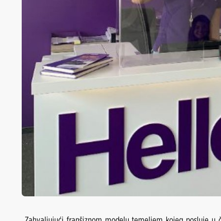
Zahvaljujući franšiznom modelu temeljem kojeg posluje u ča