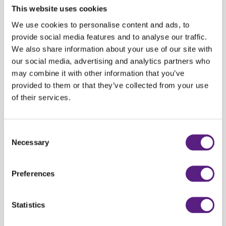
Dubrovnik Centar
This website uses cookies
Pregled ili izmjena rezervacije
Dubrovnik Zračna luka
We use cookies to personalise content and ads, to
provide social media features and to analyse our traffic.
We also share information about your use of our site with
Putuj povoljno uz čak 50% popusta koje ti daruje Carwiz.
our social media, advertising and analytics partners who
may combine it with other information that you’ve
provided to them or that they’ve collected from your use
Iskoristi
early bird
rezervacije na sva vozila do 12. travnja
jer
of their services.
otkazivanje je besplatno, a 50% popusta idealna prilika za proljetno
putovanje. Odaberi vozilo koje god želiš i putuj bezbrižno uz
popust od
čak
50%!
Consent
Necessary
Selection
Osim povoljnih vozila pronađi i dodatke koji će tvoje putovanje učiniti
posebnim -
navigaciju
za siguran i brz dolazak na odredište,
go pro
kameru
za obilježavanje sretnih trenutaka ili
dječju sjedalicu
kako bi vaši
Preferences
mališani uvijek bili sigurni.
Statistics
Early bird ponudu do 12. travnja potraži
online
, putem e-maila na
reservations@carwiz.hr
ili pozivom na broj +385 1 4094 444.