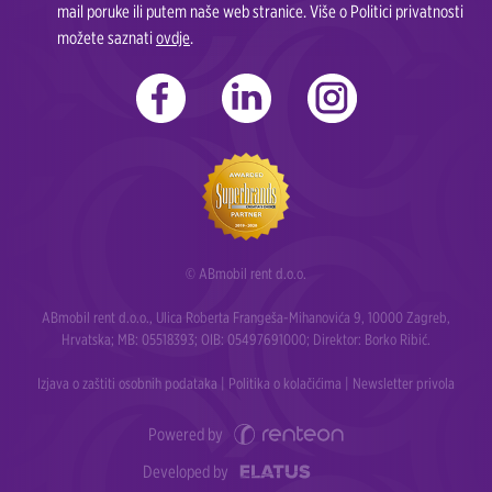
mail poruke ili putem naše web stranice. Više o Politici privatnosti
možete saznati
ovdje
.
© ABmobil rent d.o.o.
ABmobil rent d.o.o., Ulica Roberta Frangeša-Mihanovića 9, 10000 Zagreb,
Hrvatska; MB: 05518393; OIB: 05497691000; Direktor: Borko Ribić.
Izjava o zaštiti osobnih podataka
|
Politika o kolačićima
|
Newsletter privola
Powered by
Developed by