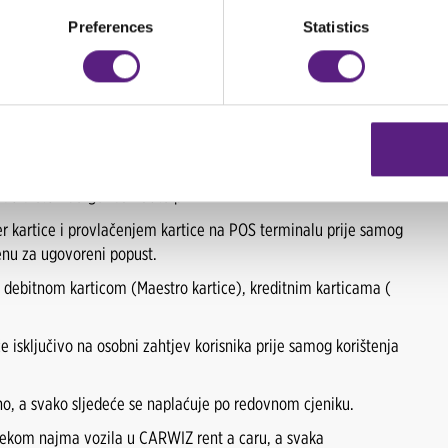
 plin.
Preferences
Statistics
e je ostvarivanje popusta na sve vrste EVO goriva i auto plin
publici Hrvatskoj.
prodajne cijene na prodajnim mjestima Tifon.
sve vrste EVO goriva i auto plin.
r kartice i provlačenjem kartice na POS terminalu prije samog
enu za ugovoreni popust.
 debitnom karticom (Maestro kartice), kreditnim karticama (
isključivo na osobni zahtjev korisnika prije samog korištenja
vno, a svako sljedeće se naplaćuje po redovnom cjeniku.
 tijekom najma vozila u CARWIZ rent a caru, a svaka