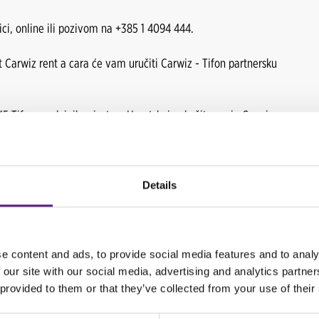
ici, online ili pozivom na +385 1 4094 444.
 Carwiz rent a cara će vam uručiti Carwiz - Tifon partnersku
5 Tifon prodajnih mjesta u Hrvatskoj pokažite svoju Carwiz -
od 30lp/l goriva.
on!
Details
AJNIM MJESTIMA?
t a car poslovnici, online na
carwiz.hr
ili pozivom na broj
e content and ads, to provide social media features and to analy
 our site with our social media, advertising and analytics partn
te za svoju CARWIZ - TIFON partner karticu.
 provided to them or that they’ve collected from your use of their
 prodajnih mjesta u Republici Hrvatskoj po promotivnim