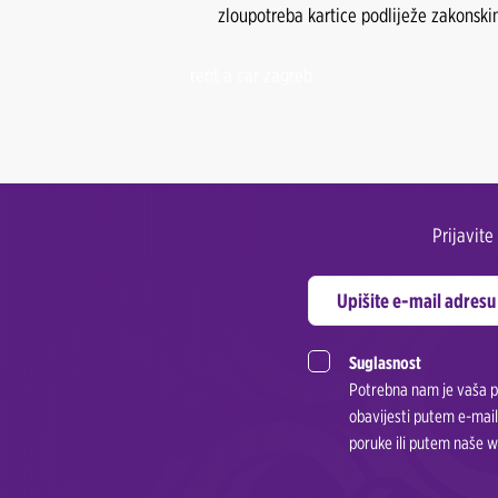
zloupotreba kartice podliježe zakonsk
rent a car zagreb
Prijavit
Suglasnost
Potrebna nam je vaša pr
obavijesti putem e-mail
poruke ili putem naše w