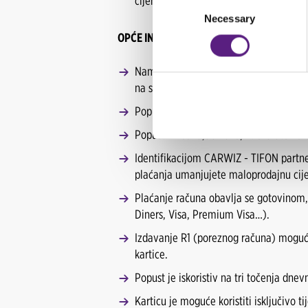
cijenama za sve vrste EVO goriva i auto
Consent
Necessary
Selection
OPĆE INFORMACIJE
Namjena CARWIZ - TIFON partner kartic
na svim Tifon prodajnim mjestima u Re
Popust se ostvaruje na istaknute malo
Popust iznosi 0,30 kuna/litra bruto na 
Identifikacijom CARWIZ - TIFON partne
plaćanja umanjujete maloprodajnu cij
Plaćanje računa obavlja se gotovinom,
Diners, Visa, Premium Visa…).
Izdavanje R1 (poreznog računa) moguće 
kartice.
Popust je iskoristiv na tri točenja dne
Karticu je moguće koristiti isključivo