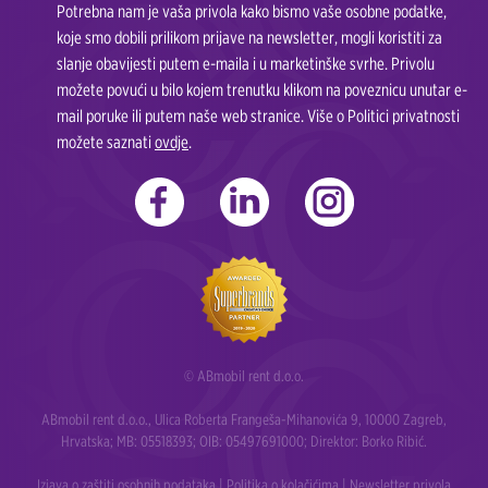
Potrebna nam je vaša privola kako bismo vaše osobne podatke,
koje smo dobili prilikom prijave na newsletter, mogli koristiti za
slanje obavijesti putem e-maila i u marketinške svrhe. Privolu
možete povući u bilo kojem trenutku klikom na poveznicu unutar e-
mail poruke ili putem naše web stranice. Više o Politici privatnosti
možete saznati
ovdje
.
© ABmobil rent d.o.o.
ABmobil rent d.o.o., Ulica Roberta Frangeša-Mihanovića 9, 10000 Zagreb,
Hrvatska; MB: 05518393; OIB: 05497691000; Direktor: Borko Ribić.
Izjava o zaštiti osobnih podataka
|
Politika o kolačićima
|
Newsletter privola