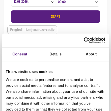
Dubrovnik Centar
Split Centar
Dubrovnik Zračna luka
Split Zračna luka
START
Dubrovnik Centar
Pregled ili izmjena rezervacije
Dubrovnik Zračna luka
D-UTORAK
postaje tvoj najdraži dan jer možeš iskoristiti čak
20%
Consent
Details
About
popusta
na cijenu najma vozila, a u sklopu
D-TJEDNA
čak cijeli tjedan 10%
popusta. Putuj već sada još povoljnije! :)
This website uses cookies
KAKO OSTVARITI POPUST NA D-UTORAK?
We use cookies to personalise content and ads, to
provide social media features and to analyse our traffic.
Rezervirajte vozilo online na carwiz.hr ili pozivom na broj +385 1 4094
We also share information about your use of our site with
444
our social media, advertising and analytics partners who
may combine it with other information that you’ve
Iskoristite 20% popusta na cijenu najma svih tipova vozila
provided to them or that they’ve collected from your use