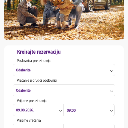
Kreirajte rezervaciju
Poslovnica preuzimanja
Odaberite
Vraćanje u drugoj poslovnici
Zagreb Centar
Odaberite
Zagreb zračna luka
Vrijeme preuzimanja
Rijeka Centar
Zagreb Centar
Split Centar
Zagreb zračna luka
Vrijeme vraćanja
Split Zračna luka
Rijeka Centar