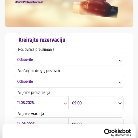
Kreirajte rezervaciju
Poslovnica preuzimanja
Odaberite
Vraćanje u drugoj poslovnici
Zagreb Centar
Odaberite
Zagreb zračna luka
Vrijeme preuzimanja
Rijeka Centar
Zagreb Centar
Split Centar
Zagreb zračna luka
Vrijeme vraćanja
Split Zračna luka
Rijeka Centar
Dubrovnik Centar
Split Centar