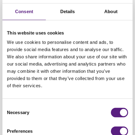
Dubrovnik Zračna luka
Split Zračna luka
START
Consent
Details
About
Dubrovnik Centar
Pregled ili izmjena rezervacije
Dubrovnik Zračna luka
This website uses cookies
We use cookies to personalise content and ads, to
Sve što smo prije mogli, u ove dvije godine smo preselili u svoje domove,
provide social media features and to analyse our traffic.
oni su postali naši uredi, naše škole i mjesta za druženje. No, naravno, i
We also share information about your use of our site with
dalje smo neprestano maštali o novom putovanju i vremenu kada ćemo
our social media, advertising and analytics partners who
moći bezbrižno lutati svijetom puneći baterije.
may combine it with other information that you’ve
provided to them or that they’ve collected from your use
Kako nam je hladna zima polako zatvorila svoja vrata, a ulice je obasjalo
of their services.
sunce i mirisno proljetno cvijeće, rado se prisjećamo najljepših destinacija
koja oduvijek želimo posjetiti. Vjerujemo da ste i vi, poput nas, željni
otkrivanja novih proljetnih avantura!
Consent
Necessary
Selection
Pa, našem maštanju je napokon došao kraj! Sada je pravo vrijeme za
planiranje putovanja, više ne moramo samo sanjariti o novim
Preferences