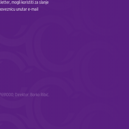
tter, mogli koristiti za slanje
 poveznicu unutar e-mail
691000; Direktor: Borko Ribić.