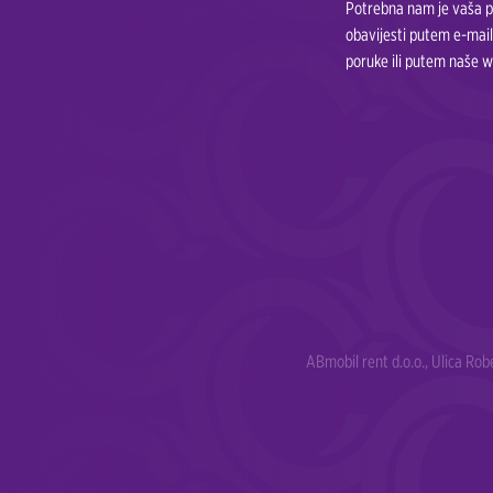
Potrebna nam je vaša pr
obavijesti putem e-mail
poruke ili putem naše w
ABmobil rent d.o.o., Ulica Ro