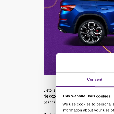
Consent
Ljeto je stiglo, počinje planiranje godišn
Ne dozvolite da vam vaš neispravni automo
This website uses cookies
bezbrižno i udobno, uzmite
rent a car
i voz
We use cookies to personalis
information about your use of