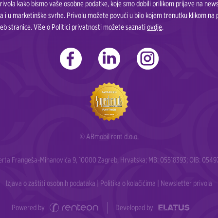
ivola kako bismo vaše osobne podatke, koje smo dobili prilikom prijave na newsle
a i u marketinške svrhe. Privolu možete povući u bilo kojem trenutku klikom na
eb stranice. Više o Politici privatnosti možete saznati
ovdje
.
© ABmobil rent d.o.o.
berta Frangeša-Mihanovića 9, 10000 Zagreb, Hrvatska; MB: 05518393; OIB: 05497
Izjava o zaštiti osobnih podataka
|
Politika o kolačićima
|
Newsletter privola
Powered by
Developed by