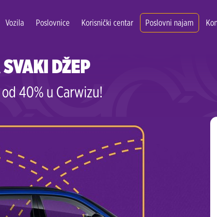
Vozila
Poslovnice
Korisnički centar
Poslovni najam
Kon
 SVAKI DŽEP
te od 40% u Carwizu!
Zagreb Centar
Zagreb zračna luka