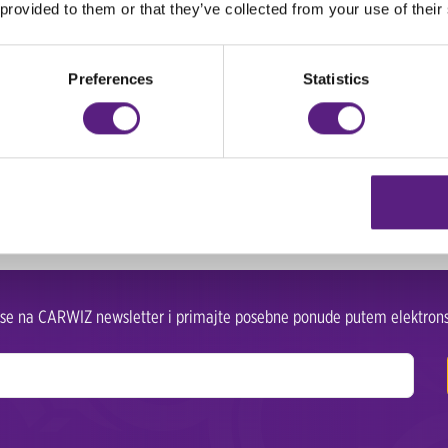
jetne online akcije i vozite se sa stilom po iznimno niskim
 provided to them or that they’ve collected from your use of their
gim sredstvima transporta i uvidjet ćete da vam
rent a car
vanja!
Preferences
Statistics
tate, a Carwiz vam svojim atraktivnim cijenama najma novih
ispunjenje snova!
a
i iskoristite popust
od 40%
u sklopu naše ljetne akcije.
e se na CARWIZ newsletter i primajte posebne ponude putem elektrons