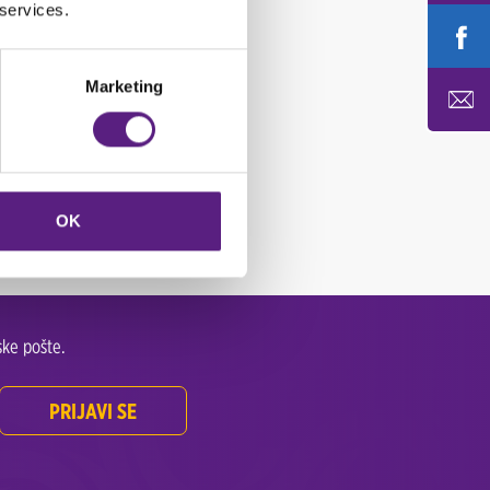
 services.
Marketing
OK
ke pošte.
PRIJAVI SE