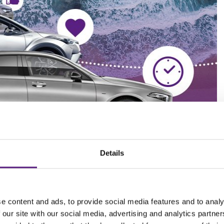
Zagreb zračna luka
Rijeka Centar
Zagreb Centar
Split Centar
Zagreb zračna luka
Split Zračna luka
Rijeka Centar
Dubrovnik Centar
Split Centar
Dubrovnik Zračna luka
Split Zračna luka
Dubrovnik Centar
Dubrovnik Zračna luka
Details
je neistraženih mjesta, guštanje u prirodi i stvaranje
e content and ads, to provide social media features and to analy
 kasnom ljetu bilo još ugodnije, snizili smo cijene najma svih
 our site with our social media, advertising and analytics partn