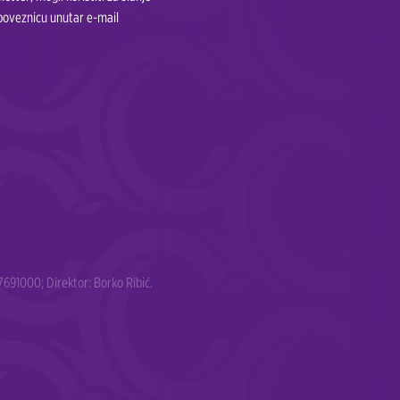
 poveznicu unutar e-mail
691000; Direktor: Borko Ribić.