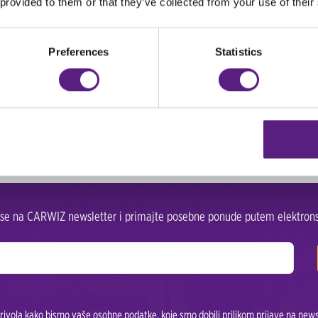
 provided to them or that they’ve collected from your use of their
 vozila po
30% nižoj cijeni
, bez obzira birate li za svoju
, SUV za avanturu u dvoje ili kombi vozilo za zagarantiranu
Preferences
Statistics
, odvezite se u nove avanture i stvorite nezaboravne
ati.
e se na CARWIZ newsletter i primajte posebne ponude putem elektrons
ivola kako bismo vaše osobne podatke, koje smo dobili prilikom prijave na newsle