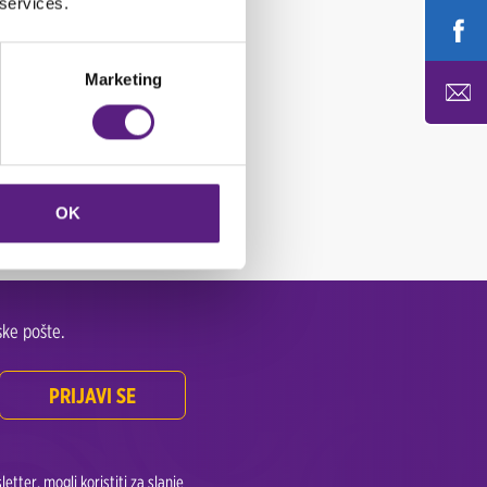
 services.
Marketing
OK
ke pošte.
PRIJAVI SE
tter, mogli koristiti za slanje