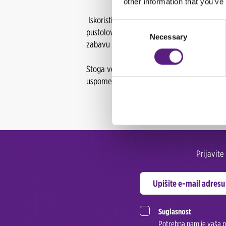
other information that you’ve
Iskoristite
last minute
ponudu za sve vrste
Consent
pustolovinu karavan za putovanje s djecom
Necessary
Selection
zabavu s društvom.
Stoga već sada rezervirajte svoj automobil
uspomene kojih ćete se još dugo i rado sjeć
Prijavit
Suglasnost
Potrebna nam je vaša pr