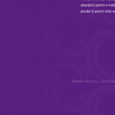
obavijesti putem e-mail
poruke ili putem naše w
ABmobil rent d.o.o., Ulica Ro