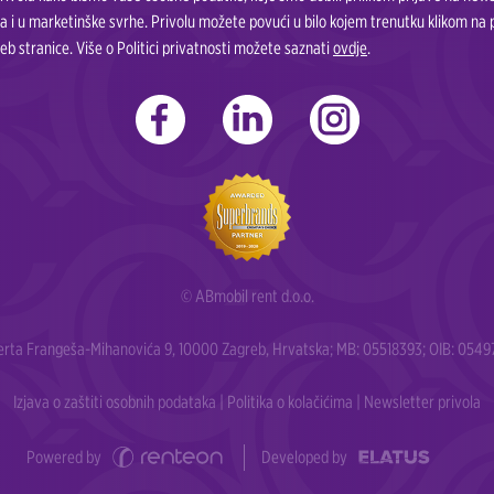
a i u marketinške svrhe. Privolu možete povući u bilo kojem trenutku klikom na
eb stranice. Više o Politici privatnosti možete saznati
ovdje
.
© ABmobil rent d.o.o.
berta Frangeša-Mihanovića 9, 10000 Zagreb, Hrvatska; MB: 05518393; OIB: 05497
Izjava o zaštiti osobnih podataka
|
Politika o kolačićima
|
Newsletter privola
Powered by
Developed by