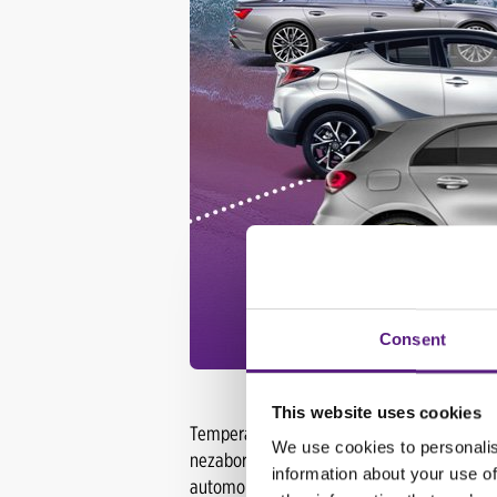
Consent
This website uses cookies
Temperature su kao stvorene za razgledavan
We use cookies to personalis
nezaboravnih iskustava. Kako bi uživanje u
information about your use of
automobila
za čak 30%!