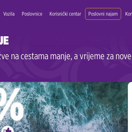
Vozila
Poslovnice
Korisnički centar
Poslovni najam
Kon
JE
žve na cestama manje, a vrijeme za nove
Zagreb Centar