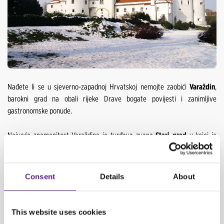
Nađete li se u sjeverno-zapadnoj Hrvatskoj nemojte zaobići
Varaždin
,
barokni grad na obali rijeke Drave bogate povijesti i zanimljive
gastronomske ponude.
Najveća znamenitost Varaždina je tvrđava zvana
Stari grad
u kojoj je
danas smješten
Gradski muzej,
a oko nje prepoznatljivi bedemi.
U obilasku grada neće vas zaobići niti palače - Erdödy, Patačić, Patačić –
Consent
Details
About
Putar, Sermage i brojne druge pa sjednite u blizini jedne od njih i kao pravi
varaždinec naručite piće u jednom od šarmantnih kafića, komentirajte
dnevna događanja i promatrajte okolinu. Ako se nađete u Varaždinu
This website uses cookies
svakako navratite do
šetališta Vatroslava Jagića
, isprobajte varaždinski