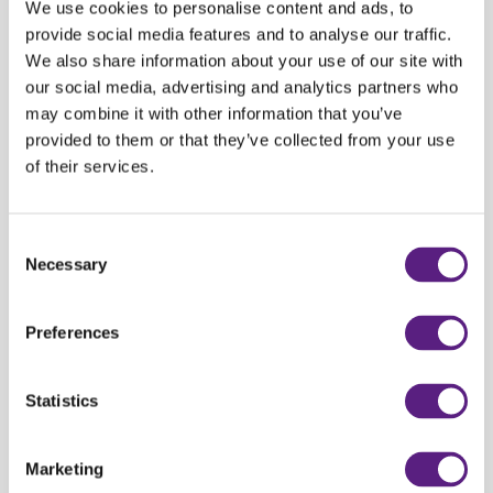
We use cookies to personalise content and ads, to
klipić ili jedan od varaždinskih specijaliteta - meso u umaku od grožđa.
provide social media features and to analyse our traffic.
We also share information about your use of our site with
Želite li razgledati javne skulpture svakako nemojte zaobići barokni kip sv.
our social media, advertising and analytics partners who
Ivana Nepomuka, kao i Meštrovićevo kiparsko djelo Grgura Ninskog.
may combine it with other information that you’ve
provided to them or that they’ve collected from your use
Uz brojne povijesne građevine i baroknu raskoš, posjetite li Varaždin
of their services.
možete obići i stalni postav
Entomološkog muzeja
u kojem se čuva
vrijedna i jedinstvena zbirka najvećeg varaždinskog prirodoslovca,
utemeljitelja i prvog kustosa Odjela Franje Košćeca.
Consent
Necessary
Selection
Unajmite
vozilo u Carwiz
najbližoj
poslovnici
, upoznajte šarmantni
gradić koji je nekada ponosno nosio naziv glavnog grada i stvarajte
Preferences
nezaboravna iskustva.
Statistics
NATRAG
Marketing